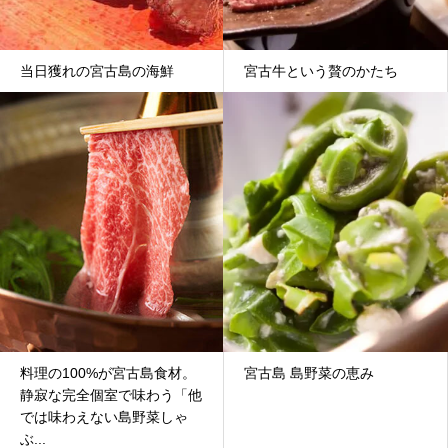
当日獲れの宮古島の海鮮
宮古牛という贅のかたち
料理の100%が宮古島食材。
宮古島 島野菜の恵み
静寂な完全個室で味わう「他
では味わえない島野菜しゃ
ぶ...