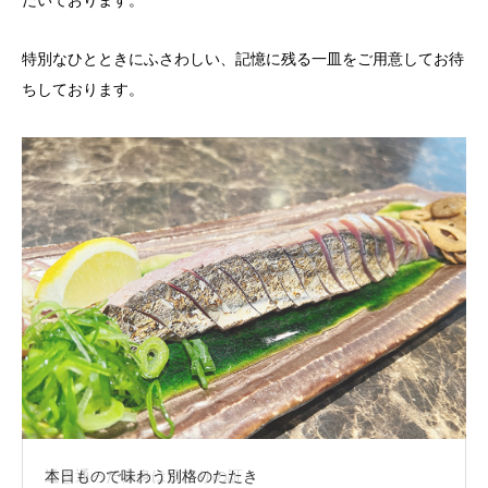
特別なひとときにふさわしい、記憶に残る一皿をご用意してお待
ちしております。

本日もので味わう別格のたたき